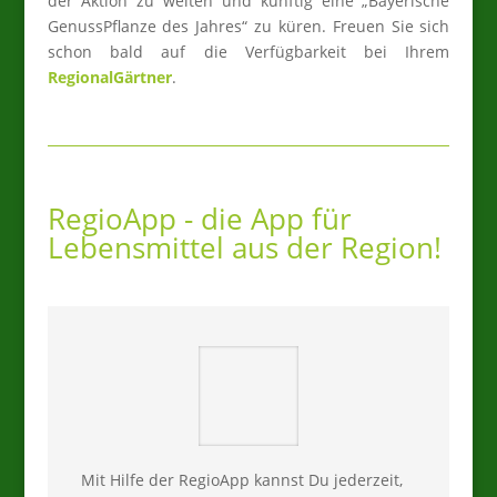
der Aktion zu weiten und künftig eine „Bayerische
GenussPflanze des Jahres“ zu küren.
Freuen
Sie
sich
schon
bald
auf
die
Verfügbarkeit
bei
Ihrem
RegionalGärtner
.
RegioApp - die App für
Lebensmittel aus der Region!
Mit Hilfe der RegioApp kannst Du jederzeit,