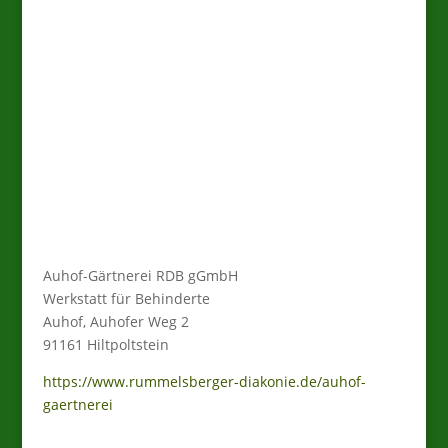
Große Auswahl, regionale
Produkte und Gärtnerei mit
Herz – bei der Auhof-Gärtnerei
unterstützen Sie Menschen und
Natur zugleich.
Auhof-Gärtnerei RDB gGmbH
Werkstatt für Behinderte
Auhof, Auhofer Weg 2
91161 Hiltpoltstein
https://www.rummelsberger-diakonie.de/auhof-
gaertnerei