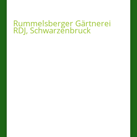
Rummelsberger Gärtnerei
RDJ, Schwarzenbruck
Bei der Rummelsberger
Gärtnerei erleben Sie echte
Regionalität: Wir produzieren
selbst, beraten Sie persönlich
vor Ort und bilden die
Gärtner*innen,
Galabauer*innen und
Florist*innen von morgen aus.