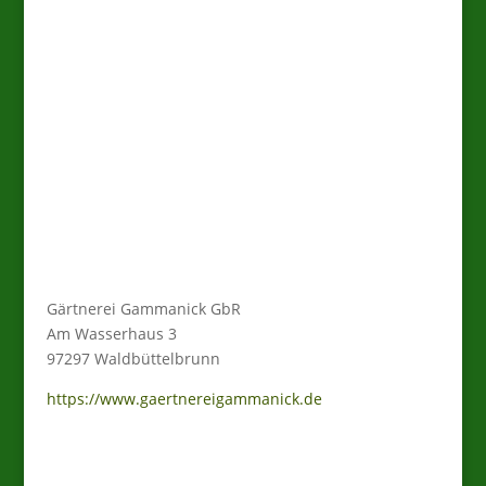
Mitglieder bei den
RegionalGärtnern. Wir stehen
für die Werte der Gemeinschaft:
Pflanzen in bester Qualität und
Frische, Verantwortung für
Natur und Umwelt,
Beratungskompetenz und
Regionalität.
Gärtnerei Gammanick GbR
Am Wasserhaus 3
97297 Waldbüttelbrunn
https://www.gaertnereigammanick.de