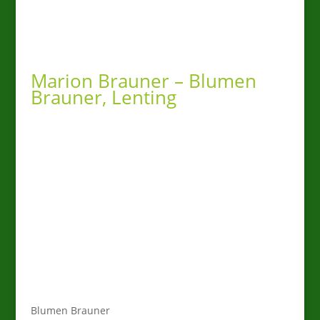
Marion Brauner – Blumen
Brauner, Lenting
Uns ist es wichtig, dass unsere
selbst produzierten Pflanzen im
RegionalGärtner-Topf die
Botschaft
„Regional ist 1.Wahl“
transportieren.
Blumen Brauner